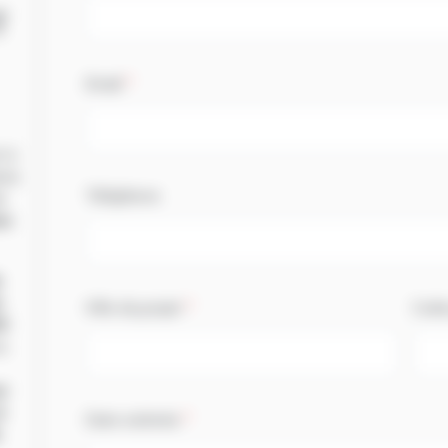
T
Email
*
t à
vis
Téléphone
e
on
s
m
Ville du projet
*
Code 
S
s.
r
à
Date estimée
*
.