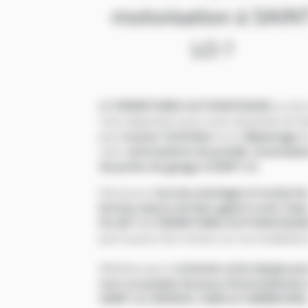
motorisation à SAIN
LO ?
LC FERMETURES AUTOMATIQUES
se tien
votre disposition pour toute demande de de
pour
la pose
,
l'entretien
ou le
dépannage
d
votre
automatisme de portails
,
motorisati
de portes de garage
à SAINT LO
.
Découvrez
tous les avantages et toutes le
bonnes raisons de faire appel à votre Tea
Pro BFT LC FERMETURES AUTOMATIQUE
pour la pose d'un moteur sur vos installation
N'hésitez pas à
contacter notre équipe pou
tous vos projets de pose d'automatismes 
SAINT LO, BAYEUX, CAEN et CHERBOURG