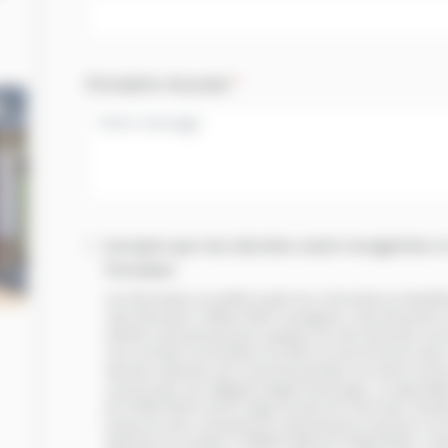
Description du projet
*
J'accepte que mes données soient enregistrées et
formulaire.
Les informations recueillies à partir de ce formulaire et identif
votre demande. A défaut d'être renseignées, votre demande ne 
utilisées exclusivement pour la gestion de votre demande, ainsi
vous connaître et d'améliorer les offres et services fournis dan
données collectées sont conservées pendant une durée maximum 
commerciale, hors obligation légale d'archivage. Le responsa
AUTOMATIQUES, dont le siège est situé 305, Rue Henri Claude
la base de votre consentement conformément à l'article 6.1 a)
destinées à la société LC FERMETURES AUTOMATIQUES. Confor