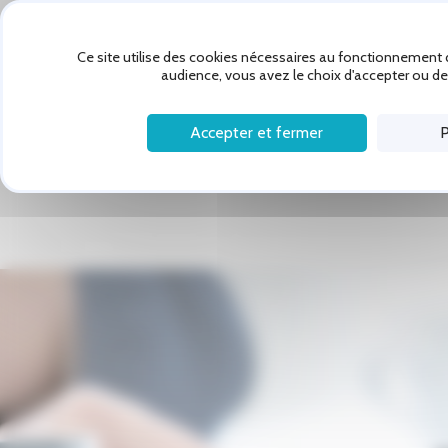
Panneau de gestion des cookies
Ce site utilise des cookies nécessaires au fonctionnement d
Partenaire LC FERMETURES AUTOMATIQUES à 
audience, vous avez le choix d'accepter ou de 
Accepter et fermer
P
Accueil
Notre entreprise
Av