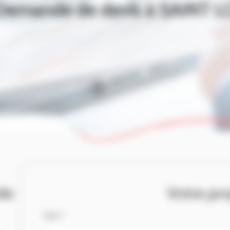
Demande de devis à SAINT L
de
Votre pro
Nom
*