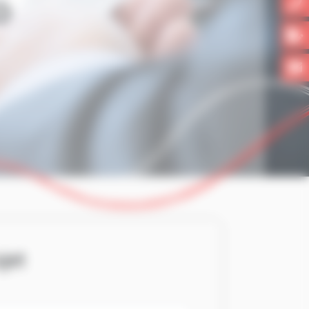
O
jet